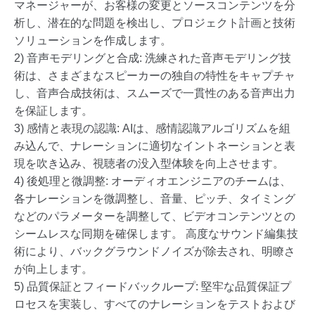
マネージャーが、お客様の変更とソースコンテンツを分
析し、潜在的な問題を検出し、プロジェクト計画と技術
ソリューションを作成します。
2) 音声モデリングと合成: 洗練された音声モデリング技
術は、さまざまなスピーカーの独自の特性をキャプチャ
し、音声合成技術は、スムーズで一貫性のある音声出力
を保証します。
3) 感情と表現の認識: AIは、感情認識アルゴリズムを組
み込んで、ナレーションに適切なイントネーションと表
現を吹き込み、視聴者の没入型体験を向上させます。
4) 後処理と微調整: オーディオエンジニアのチームは、
各ナレーションを微調整し、音量、ピッチ、タイミング
などのパラメーターを調整して、ビデオコンテンツとの
シームレスな同期を確保します。 高度なサウンド編集技
術により、バックグラウンドノイズが除去され、明瞭さ
が向上します。
5) 品質保証とフィードバックループ: 堅牢な品質保証プ
ロセスを実装し、すべてのナレーションをテストおよび