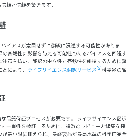
る信頼と信頼を築きます。
避
、バイアスが意図せずに翻訳に浸透する可能性がありま
果の客観性に影響を与える可能性のあるバイアスを回避す
に注意を払い、翻訳の中立性と客観性を維持するために熱
[2]
ことにより、
ライフサイエンス翻訳サービス
科学界の客
証
な品質保証プロセスが必要です。 ライフサイエンス翻訳
さと一貫性を検証するために、複数のレビューと編集を採
クが最小限に抑えられ、最終製品が最高水準の科学的完全